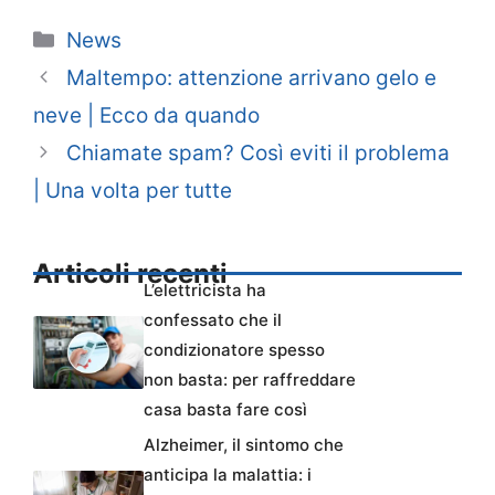
Categorie
News
Maltempo: attenzione arrivano gelo e
neve | Ecco da quando
Chiamate spam? Così eviti il problema
| Una volta per tutte
Articoli recenti
L’elettricista ha
confessato che il
condizionatore spesso
non basta: per raffreddare
casa basta fare così
Alzheimer, il sintomo che
anticipa la malattia: i