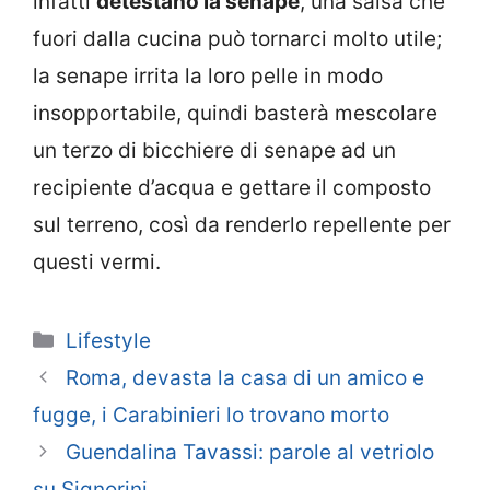
infatti
detestano la senape
, una salsa che
fuori dalla cucina può tornarci molto utile;
la senape irrita la loro pelle in modo
insopportabile, quindi basterà mescolare
un terzo di bicchiere di senape ad un
recipiente d’acqua e gettare il composto
sul terreno, così da renderlo repellente per
questi vermi.
Categorie
Lifestyle
Roma, devasta la casa di un amico e
fugge, i Carabinieri lo trovano morto
Guendalina Tavassi: parole al vetriolo
su Signorini