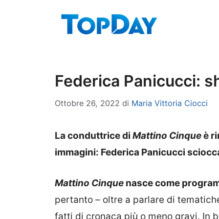
Vai
al
contenuto
Federica Panicucci: s
Ottobre 26, 2022
di
Maria Vittoria Ciocci
La conduttrice di
Mattino Cinque
è r
immagini: Federica Panicucci scioccat
Mattino Cinque
nasce come programm
pertanto – oltre a parlare di tematich
fatti di cronaca più o meno gravi. In b