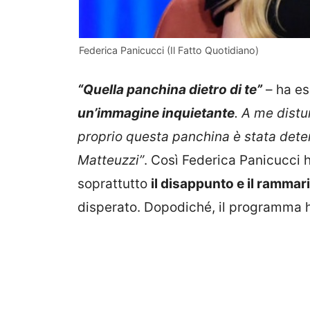
Federica Panicucci (Il Fatto Quotidiano)
“Quella panchina dietro di te”
– ha es
un’immagine inquietante
. A me distu
proprio questa panchina è stata dete
Matteuzzi”
. Così Federica Panicucci h
soprattutto
il disappunto e il rammar
disperato. Dopodiché, il programma ha