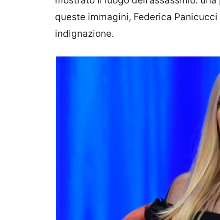
mostrato il luogo dell’assassinio: una
queste immagini, Federica Panicucci h
indignazione.