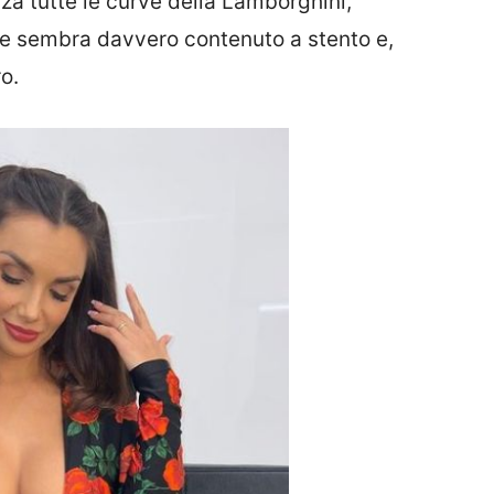
nza tutte le curve della Lamborghini,
e sembra davvero contenuto a stento e,
o.