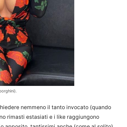
borghini).
chiedere nemmeno il tanto invocato (quando
sono rimasti estasiati e i like raggiungono
o apposito, tantissimi anche (come al solito)