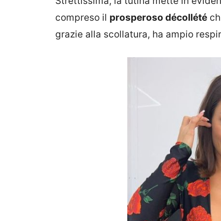
Strettissima, la tutina mette in evide
compreso il
prosperoso décollété
ch
grazie alla scollatura, ha ampio respir