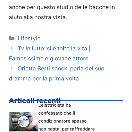
anche per questo studio delle bacche in
aiuto alla nostra vista.
Categorie
Lifestyle
Tv in lutto: si è tolto la vita |
Famosissimo e giovane attore
Orietta Berti shock: parla del suo
dramma per la prima volta
Articoli recenti
L’elettricista ha
confessato che il
condizionatore spesso
non basta: per raffreddare