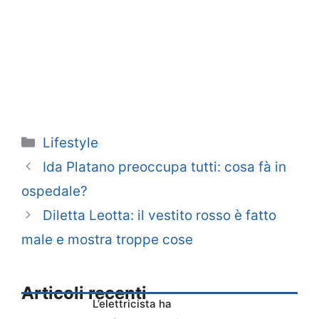
Categorie
Lifestyle
Ida Platano preoccupa tutti: cosa fà in
ospedale?
Diletta Leotta: il vestito rosso è fatto
male e mostra troppe cose
Articoli recenti
L’elettricista ha