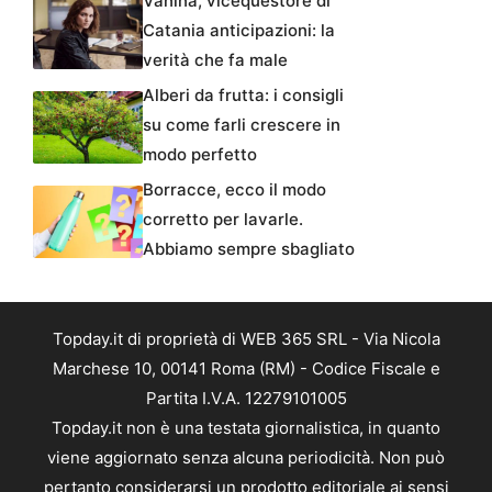
Vanina, vicequestore di
Catania anticipazioni: la
verità che fa male
Alberi da frutta: i consigli
su come farli crescere in
modo perfetto
Borracce, ecco il modo
corretto per lavarle.
Abbiamo sempre sbagliato
Topday.it di proprietà di WEB 365 SRL - Via Nicola
Marchese 10, 00141 Roma (RM) - Codice Fiscale e
Partita I.V.A. 12279101005
Topday.it non è una testata giornalistica, in quanto
viene aggiornato senza alcuna periodicità. Non può
pertanto considerarsi un prodotto editoriale ai sensi